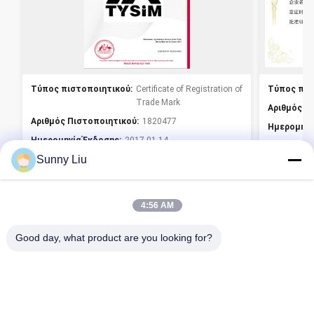
Τύπος πιστοποιητικού:
Certificate of Registration of
Τύπος πισ
Trade Mark
Αριθμός Π
Αριθμός Πιστοποιητικού:
1820477
Ημερομηνί
Ημερομηνία Έκδοσης:
2017-01-14
Ημερομηνί
Sunny Liu
Ημερομηνία λήξης:
2027-01-14
Εκταση:
Εκταση:
Trading
Εκδόθηκε α
Εκδόθηκε από::
Australian Trade Marks Register
4:56 AM
Good day, what product are you looking for?