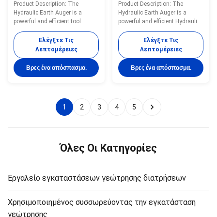
Product Description: The
Product Description: The
γεωτρήσεις βαρέων
Hydraulic Earth Auger is a
Hydraulic Earth Auger is a
βαρών που έχει
powerful and efficient tool
powerful and efficient Hydraulic
σχεδιαστεί για
designed specifically for earth
Earth Hole Maker designed to
κατασκευές και
drilling applications, making it
meet the demanding needs of
Ελέγξτε Τις
Ελέγξτε Τις
εξορύξεις
an essential attachment for any
construction, landscaping, and
Λεπτομέρειες
Λεπτομέρειες
Hydraulic Earth Operator.
agricultural projects. Engineered
Engineered to deliver exceptional
for durability and performance,
Βρες ένα απόσπασμα.
Βρες ένα απόσπασμα.
torque and performance, this
this Hydraulic Earth Digger is
auger is ideal for a wide range
ideal for drilling precise ...
of ...
1
2
3
4
5
Όλες Οι Κατηγορίες
Εργαλείο εγκαταστάσεων γεώτρησης διατρήσεων
Χρησιμοποιημένος συσσωρεύοντας την εγκατάσταση
γεώτρησης