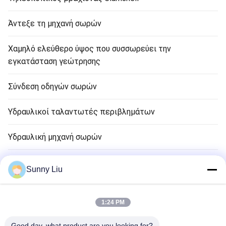
Άντεξε τη μηχανή σωρών
Χαμηλό ελεύθερο ύψος που συσσωρεύει την
εγκατάσταση γεώτρησης
Σύνδεση οδηγών σωρών
Υδραυλικοί ταλαντωτές περιβλημάτων
Υδραυλική μηχανή σωρών
Μηχανή ιδρύματος σωρών
Sunny Liu
Μηχανήματα Μικρο-σήραγγας
1:24 PM
Ανταλλακτικά του Caterpillar
Good day, what product are you looking for?