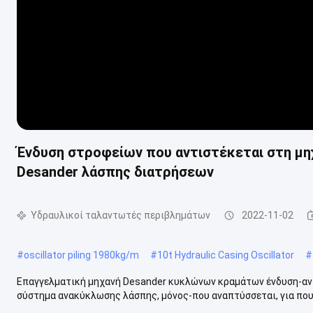
Ένδυση στροφείων που αντιστέκεται στη μ
Desander λάσπης διατρήσεων
Υδραυλικοί ταλαντωτές περιβλημάτων
2022-11-02
#
oscillator piling 1980kg/m
#
10t Hydraulic Casing Oscillator
#
Επαγγελματική μηχανή Desander κυκλώνων κραμάτων ένδυση-α
σύστημα ανακύκλωσης λάσπης, μόνος-που αναπτύσσεται, για που χ