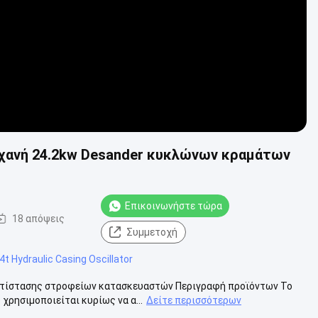
ηχανή 24.2kw Desander κυκλώνων κραμάτων
Επικοινωνήστε τώρα
18 απόψεις
Συμμετοχή
4t Hydraulic Casing Oscillator
ντίστασης στροφείων κατασκευαστών Περιγραφή προϊόντων Το
ρησιμοποιείται κυρίως να α...
Δείτε περισσότερων