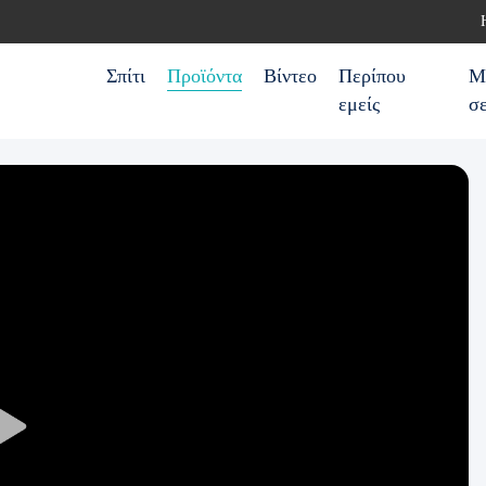
Σπίτι
Προϊόντα
Βίντεο
Περίπου
Μ
εμείς
σ
Play
Video