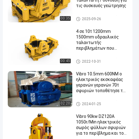
ταλαντωτή / σύνδεση για
τις συσκευές γεώτρησης
Υδραυλικοί ταλαντωτές περ
00:35
2025-09-26
ιβλημάτων
4 σε 10t 1200mm
1500mm υδραυλικός
ταλαντωτής
περιβλημάτων που
συσσωρεύει 1980Kg/M
Υδραυλικοί ταλαντωτές περ
00:45
2022-10-31
ιβλημάτων
Vibro 10.5mm 600NM ο
ηλεκτρικός εκσκαφέας
γερανών γερανών 70t
σφυριών τοποθέτησε το
δονητικό οδηγό σωρών
Υδραυλικοί ταλαντωτές περ
02:20
2024-01-25
ιβλημάτων
Vibro 90kw DZ120A
1050r/Min ηλεκτρικός
σωρός φύλλων σφυριών
για το περίβλημα και το
σωλήνα Drive