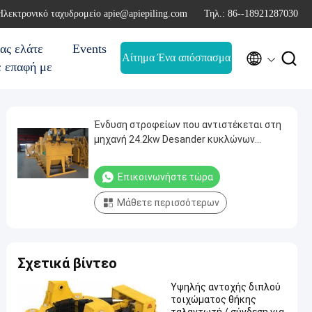
Ηλεκτρονικό ταχυδρομείο apie@apiepiling.com
Τηλ.: 86--18921287030
ας ελάτε
Events


Αίτημα Ένα απόσπασμα
ε επαφή με
Ένδυση στροφείων που αντιστέκεται στη
μηχανή 24.2kw Desander κυκλώνων
κραμάτων Desander λάσπης διατρήσεων
Επικοινωνήστε τώρα
Μάθετε περισσότερων
Σχετικά βίντεο
Υψηλής αντοχής διπλού
τοιχώματος θήκης